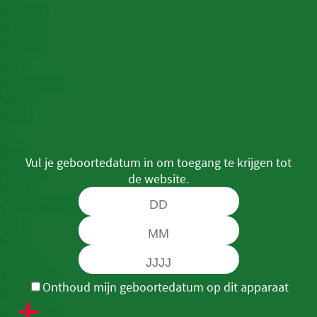
running
during
loading
and
unloading,
which
leads
to
both
Vul je geboortedatum in om toegang te krijgen tot
reduced
de website.
diesel
consumption
and
lower
carbon
emissions.
Onthoud mijn geboortedatum op dit apparaat
Another
advantage