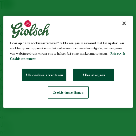
TOP
Currently,
eight
of
Door op “Alle cookies accepteren” te klikken gaat u akkoord met het opslaan van
the
cookies op uw apparaat voor het verbeteren van websitenavigatie, het analyseren
van websitegebruik en om ons te helpen bij onze marketingprojecten.
Privacy &
trucks
Cookie statement
operating
for
Alle cookies accepteren
Alles afwijzen
Grolsch
have
solar
Cookie-instellingen
panels
installed
on
their
roofs