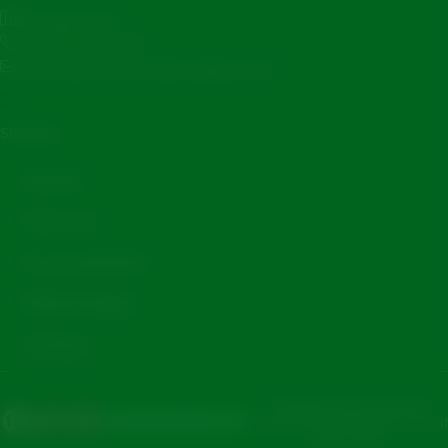
Brouwerslaan 1
+31 (0)53 48 33 333
corporatecommunications@grolsch.nl
Sitemap
Nieuws
Over ons
Duurzaamheid
Maatschappij
Contact
Copyright 2025. Alle rechten
voorbehouden.
Grolsch®
- Part of
Asahi Group