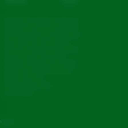
Koninklijke Grolsch has been in
existence since 1615 and offers
a broad portfolio of brands and
beer styles, such as Grolsch
Premium Pilsner, Grolsch 0.0%,
various Grolsch speciality
beers, Grolsch Radler, De Klok,
Viper, Peroni Nastro Azzurro,
Asahi Super Dry,
Ondersteboven and
Grimbergen.
Contact